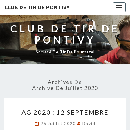
CLUB DE TIR DE PONTIVY
Togg
navig
CLUB DE TIR DE
PONTIVY
Société De Tir De Bournazel
Archives De
Archive De Juillet 2020
AG
AG 2020 : 12 SEPTEMBRE
2020
:
26 Juillet 2020
David
12