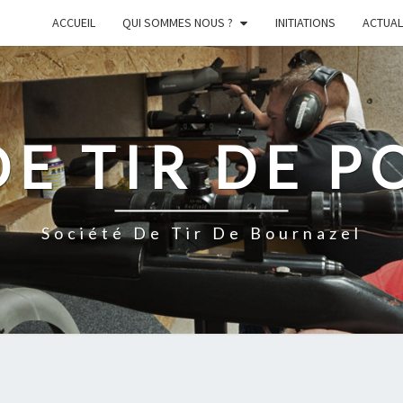
ACCUEIL
QUI SOMMES NOUS ?
INITIATIONS
ACTUAL
DE TIR DE P
Société De Tir De Bournazel