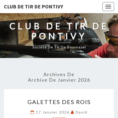
CLUB DE TIR DE PONTIVY
Togg
navig
CLUB DE TIR DE
PONTIVY
Société De Tir De Bournazel
Archives De
Archive De Janvier 2026
GALETTES
GALETTES DES ROIS
DES
ROIS
17 Janvier 2026
David