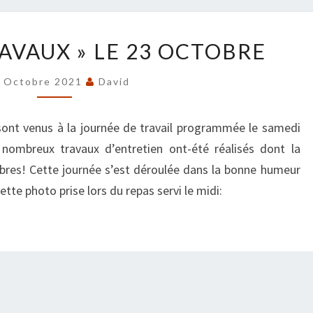
JOURNÉE
AVAUX » LE 23 OCTOBRE
« TRAVAUX »
LE
 Octobre 2021
David
23
OCTOBRE
ont venus à la journée de travail programmée le samedi
ombreux travaux d’entretien ont-été réalisés dont la
arbres! Cette journée s’est déroulée dans la bonne humeur
tte photo prise lors du repas servi le midi: