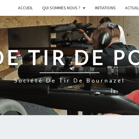
ACCUEIL
QUI SOMMES NOUS ?
INITIATIONS
ACTUAL
DE TIR DE P
Société De Tir De Bournazel