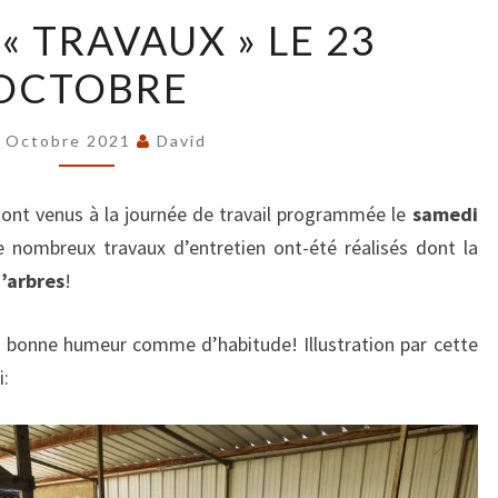
JOURNÉE
« TRAVAUX » LE 23
« TRAVAUX »
OCTOBRE
LE
23
OCTOBRE
 Octobre 2021
David
ont venus à la journée de travail programmée le
samedi
e nombreux travaux d’entretien ont-été réalisés dont la
d’arbres
!
a bonne humeur comme d’habitude! Illustration par cette
i: