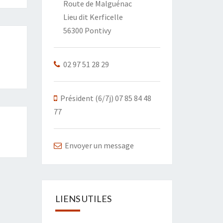
Route de Malguénac
Lieu dit Kerficelle
56300 Pontivy
02 97 51 28 29
Président (6/7j) 07 85 84 48
77
Envoyer un message
LIENS UTILES