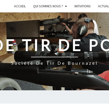
ACCUEIL
QUI SOMMES NOUS ?
INITIATIONS
ACTUAL
DE TIR DE P
Société De Tir De Bournazel