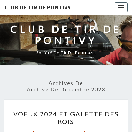
CLUB DE TIR DE PONTIVY
Togg
navig
CLUB DE TIR DE
PONTIVY
Société De Tir De Bournazel
Archives De
Archive De Décembre 2023
VOEUX
VOEUX 2024 ET GALETTE DES
2024
ROIS
ET
GALETTE