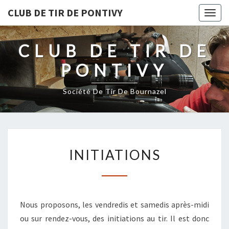
CLUB DE TIR DE PONTIVY
Togg
navig
CLUB DE TIR DE
PONTIVY
Société De Tir De Bournazel
INITIATIONS
INITIATIONS
Nous proposons, les vendredis et samedis après-midi
ou sur rendez-vous, des initiations au tir. Il est donc