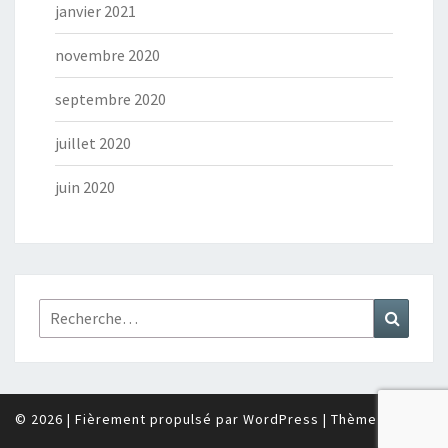
janvier 2021
novembre 2020
septembre 2020
juillet 2020
juin 2020
Rechercher :
Recher
© 2026
|
Fièrement propulsé par
WordPress
|
Thème :
Nisarg