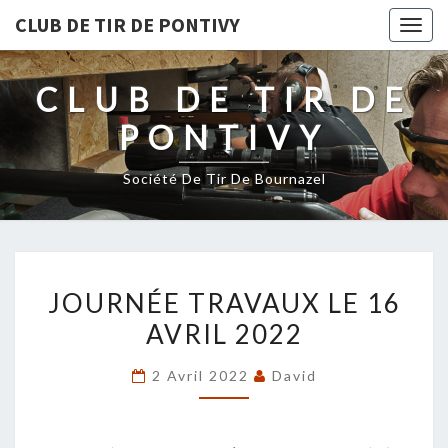
CLUB DE TIR DE PONTIVY
Togg
navig
CLUB DE TIR DE
PONTIVY
Société De Tir De Bournazel
JOURNÉE
JOURNÉE TRAVAUX LE 16
TRAVAUX
AVRIL 2022
LE
16
2 Avril 2022
David
AVRIL
2022