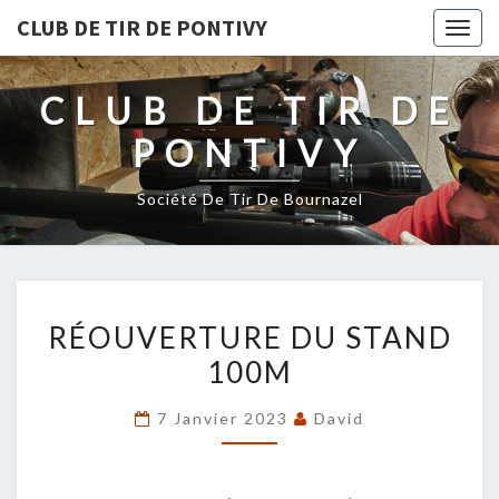
CLUB DE TIR DE PONTIVY
Togg
navig
CLUB DE TIR DE
PONTIVY
Société De Tir De Bournazel
RÉOUVERTURE
RÉOUVERTURE DU STAND
DU
100M
STAND
100M
7 Janvier 2023
David