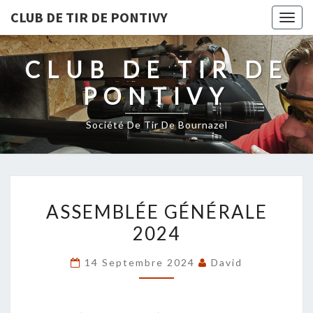
CLUB DE TIR DE PONTIVY
Togg
navig
CLUB DE TIR DE
PONTIVY
Société De Tir De Bournazel
ASSEMBLÉE
ASSEMBLÉE GÉNÉRALE
GÉNÉRALE
2024
2024
14 Septembre 2024
David