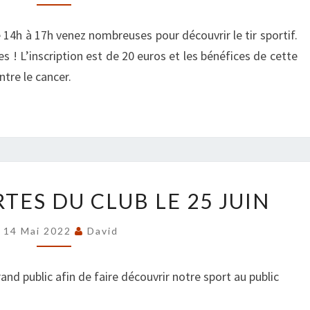
LE
8/10/22
14h à 17h venez nombreuses pour découvrir le tir sportif.
! L’inscription est de 20 euros et les bénéfices de cette
ntre le cancer.
PORTES
TES DU CLUB LE 25 JUIN
OUVERTES
DU
14 Mai 2022
David
CLUB
LE
nd public afin de faire découvrir notre sport au public
25
JUIN