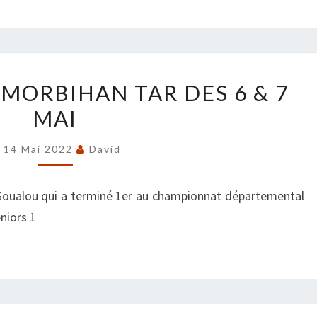
CHAMPIONNAT
ORBIHAN TAR DES 6 & 7
MORBIHAN
MAI
TAR
DES
14 Mai 2022
David
6
&
l Goualou qui a terminé 1er au championnat départemental
7
niors 1
MAI