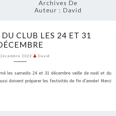
Archives De
Auteur :
David
FERMETURE
DU CLUB LES 24 ET 31
DU
DÉCEMBRE
CLUB
LES
 Décembre 2022
David
24
ET
rmé les samedis 24 et 31 décembre veille de noël et du
31
ussi doivent préparer les festivités de fin d’année! Merci
DÉCEMBRE