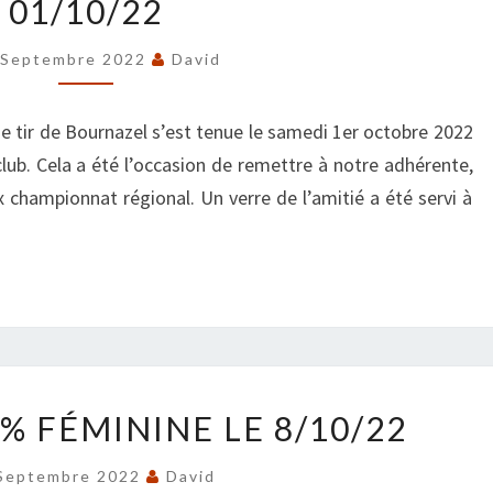
01/10/22
DU
CLUB
 Septembre 2022
David
LE
01/10/22
e tir de Bournazel s’est tenue le samedi 1er octobre 2022
lub. Cela a été l’occasion de remettre à notre adhérente,
 championnat régional. Un verre de l’amitié a été servi à
JOURNÉE
% FÉMININE LE 8/10/22
100%
FÉMININE
Septembre 2022
David