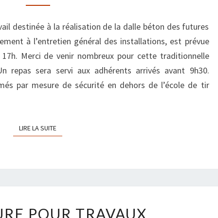
16
AVRIL
il destinée à la réalisation de la dalle béton des futures
2022
ement à l’entretien général des installations, est prévue
17h. Merci de venir nombreux pour cette traditionnelle
Un repas sera servi aux adhérents arrivés avant 9h30.
rmés par mesure de sécurité en dehors de l’école de tir
LIRE LA SUITE
LIRE LA SUITE
FERMETURE
RE POUR TRAVAUX
POUR