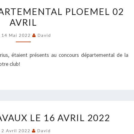
CONCOURS
ARTEMENTAL PLOEMEL 02
DÉPARTEMENTAL
AVRIL
PLOEMEL
02
14 Mai 2022
David
AVRIL
rius, étaient présents au concours départemental de la
tre club!
JOURNÉE
VAUX LE 16 AVRIL 2022
TRAVAUX
LE
2 Avril 2022
David