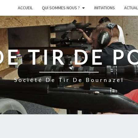
ACCUEIL
QUI SOMMES NOUS ?
INITIATIONS
ACTUAL
DE TIR DE P
Société De Tir De Bournazel