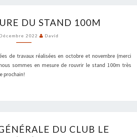
RÉOUVERTURE
URE DU STAND 100M
DU
STAND
 Décembre 2022
David
100M
nées de travaux réalisées en octobre et novembre (merci
) nous sommes en mesure de rouvrir le stand 100m très
e prochain!
ASSEMBLÉE
GÉNÉRALE DU CLUB LE
GÉNÉRALE