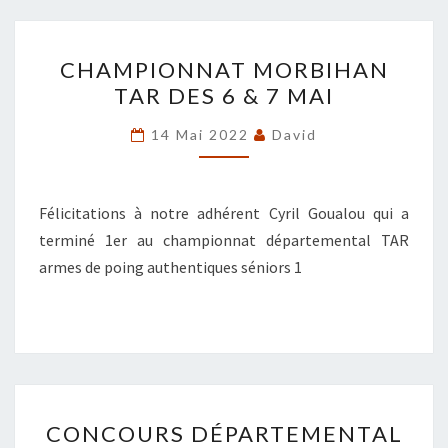
CHAMPIONNAT
CHAMPIONNAT MORBIHAN
MORBIHAN
TAR DES 6 & 7 MAI
TAR
DES
14 Mai 2022
David
6
&
7
Félicitations à notre adhérent Cyril Goualou qui a
MAI
terminé 1er au championnat départemental TAR
armes de poing authentiques séniors 1
CONCOURS
CONCOURS DÉPARTEMENTAL
DÉPARTEMENTAL