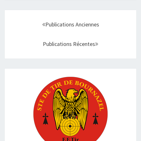
Navigation
au
Publications Anciennes
sein
des
Publications Récentes
articles