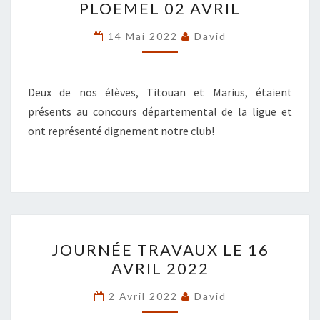
PLOEMEL 02 AVRIL
PLOEMEL
02
14 Mai 2022
David
AVRIL
Deux de nos élèves, Titouan et Marius, étaient
présents au concours départemental de la ligue et
ont représenté dignement notre club!
JOURNÉE
JOURNÉE TRAVAUX LE 16
TRAVAUX
AVRIL 2022
LE
16
2 Avril 2022
David
AVRIL