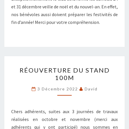
DÉCEMBRE
et 31 décembre veille de noël et du nouvel-an. En effet,
nos bénévoles aussi doivent préparer les festivités de
fin d’année! Merci pour votre compréhension.
RÉOUVERTURE
RÉOUVERTURE DU STAND
DU
100M
STAND
100M
3 Décembre 2022
David
Chers adhérents, suites aux 3 journées de travaux
réalisées en octobre et novembre (merci aux
adhérents qui y ont participé) nous sommes en