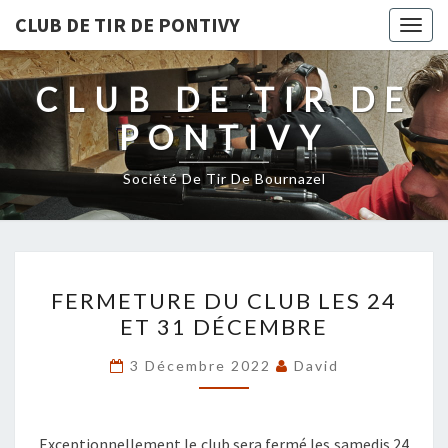
CLUB DE TIR DE PONTIVY
Togg
navig
CLUB DE TIR DE
PONTIVY
Société De Tir De Bournazel
FERMETURE
FERMETURE DU CLUB LES 24
DU
ET 31 DÉCEMBRE
CLUB
LES
3 Décembre 2022
David
24
ET
31
Exceptionnellement le club sera fermé les samedis 24